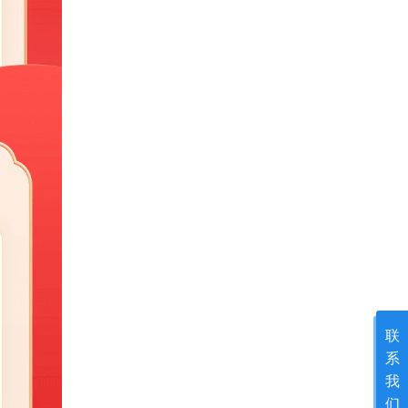
联
系
我
们